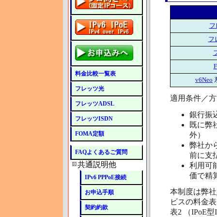
フ
フ
料金比較一覧表
v6Neo
フレッツ光
適用条件／方
フレッツADSL
銀行振
フレッツISDN
既に弊
FOMA定額
外）
弊社か
FAQよくあるご質問
前に支
共通説明他
利用可
価で精
IPv6 PPPoE接続
本制度は弊社
お申込手順
ビスの料金表
契約約款
表2 （IPo