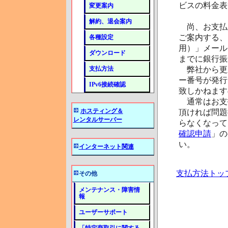
ビスの料金表
変更案内
解約、退会案内
尚、お支払い
ご案内する、
各種設定
用）」メール
ダウンロード
までに銀行振
支払方法
弊社から更
ー番号が発行
IPv6接続確認
致しかねます
通常はお支
ホスティング＆
頂ければ問題
レンタルサーバー
らなくなって
確認申請
」の
い。
インターネット関連
支払方法トッ
その他
メンテナンス・障害情
報
ユーザーサポート