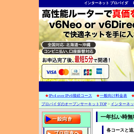
インターネット プロバイダ
★
IPv4 over IPv6接続コース
★
一般向け料金表
プロバイダのオープンサーキットTOP
>
インターネッ
一年払い時無
各コースと追