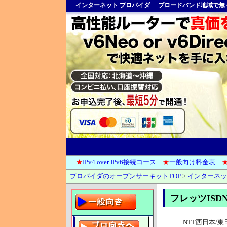
インターネット プロバイダ
ブロードバンド地域で無
★
IPv4 over IPv6接続コース
★
一般向け料金表
プロバイダのオープンサーキットTOP
>
インターネッ
フレッツISD
NTT西日本/