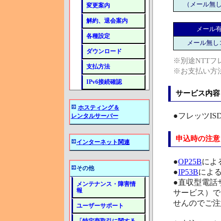
（メール無
変更案内
解約、退会案内
メール
各種設定
メール無し
ダウンロード
※別途NTTフ
支払方法
※お支払い方
IPv6接続確認
サービス内容
ホスティング＆
●フレッツI
レンタルサーバー
申込時の注意
インターネット関連
●
OP25B
によ
その他
●
IP53B
によ
●直収型電話
メンテナンス・障害情
報
サービス）で
せんのでご注
ユーザーサポート