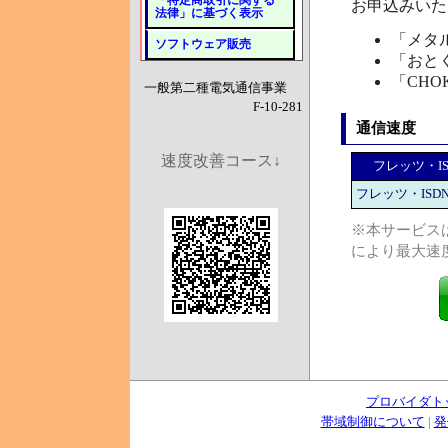
「特定商取引に関する
お申込みいた
法律」に基づく表示
「メタ
ソフトウェア販売
「おと
「CHO
一般第二種電気通信事業
F-10-281
通信速度
速度改善コース↓
フレッツ・I
フレッツ・ISD
※本サービス
により最大速
プロバイダト
帯域制御について
|
発