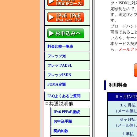
ツ・ISDN
に対
定額制なので
す。固定IP
す。
ブロードバン
可能であるこ
い方や、サー
本サービス契
料金比較一覧表
ら、
メールア
フレッツ光
フレッツADSL
フレッツISDN
FOMA定額
利用料金
FAQよくあるご質問
６ヶ月払/年
共通説明他
１ヶ月払
（メール無
IPv6 PPPoE接続
６ヶ月払
お申込手順
（メール無
契約約款
１年払