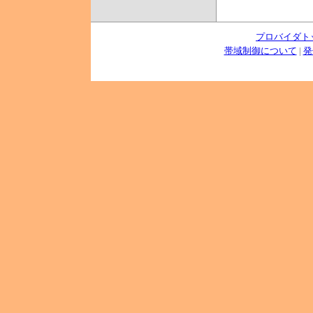
プロバイダト
帯域制御について
|
発