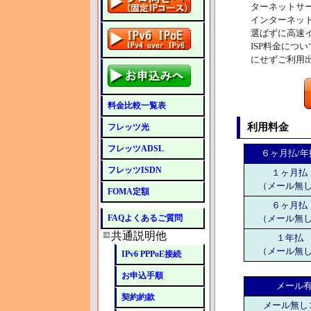
ターネットサ
インターネッ
選ばずに高速
ISP料金につ
にせずご利用
料金比較一覧表
利用料金
フレッツ光
フレッツADSL
６ヶ月払/年
フレッツISDN
１ヶ月払
（メール無
FOMA定額
６ヶ月払
FAQよくあるご質問
（メール無
共通説明他
１年払
（メール無
IPv6 PPPoE接続
お申込手順
メール
契約約款
メール無し