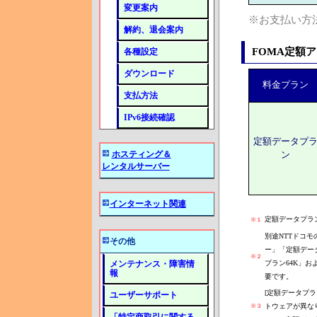
変更案内
※お支払い方
解約、退会案内
FOMA定額
各種設定
ダウンロード
料金プラン
支払方法
IPv6接続確認
定額データプ
ホスティング＆
ン
レンタルサーバー
インターネット関連
定額データプラ
※１
別途NTTドコ
その他
ー」「定額データプ
※２
プラン64K」お
メンテナンス・障害情
報
要です。
[定額データプ
ユーザーサポート
トウェアが異な
※３