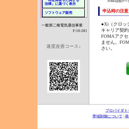
「特定商取引に関する
FOMA定額データ
法律」に基づく表示
申込時の注意
ソフトウェア販売
●Xi（クロ
一般第二種電気通信事業
キャリア契約
F-10-281
FOMAアク
ません。FO
速度改善コース↓
さい。
プロバイダト
帯域制御について
|
発