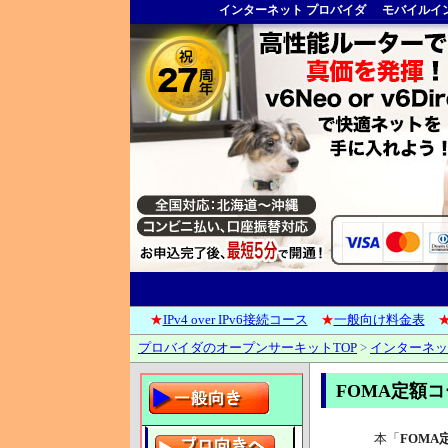
インターネット プロバイダ
モバイルイン
★
IPv4 over IPv6接続コース
★
一般向け料金表
プロバイダのオープンサーキットTOP
>
インターネッ
FOMA定額
本「
FOMA