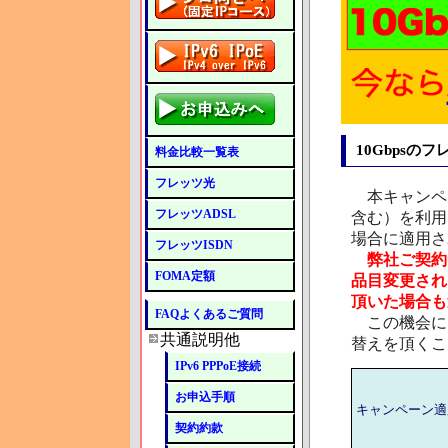
10Gbps
料金比較一覧表
フレッツ光
本キャンペー
フレッツADSL
含む）を利用
場合に適用さ
フレッツISDN
弊社ご契約
FOMA定額
品目変更され
頂いた場合も
FAQよくあるご質問
この機会に、
共通説明他
替えを頂くこ
IPv6 PPPoE接続
お申込手順
キャンペーン適
契約約款