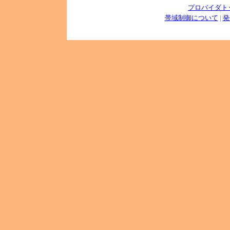
プロバイダト
帯域制御について
|
発