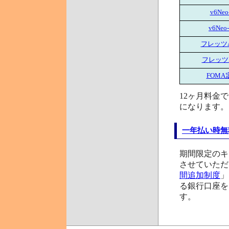
v6Neo
v6Neo
フレッツA
フレッツI
FOMA
12ヶ月料金
になります。
一年払い時無
期間限定のキ
させていただ
間追加制度
」
る銀行口座を
す。