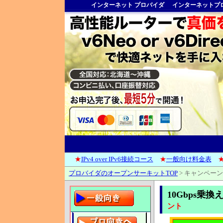
インターネット プロバイダ
インターネットプ
★
IPv4 over IPv6接続コース
★
一般向け料金表
プロバイダのオープンサーキットTOP
>
キャンペーン
10Gbps乗
ント