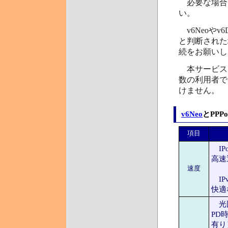
必要な場合
い。
v6Neoやv
と判断された
続をお願いし
本サービスは
数の利用者で
けません。
v6Neo
とPPP
項目
IP
高速
速度
IPv
快適
光回
PD
有り