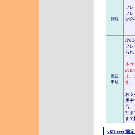
フレ
フレ
回線
が必
IP
フレ
られ
本サ
のI
上、
重複
申込
す。
お支
用中
合、
社ま
まで
v6Direct/固定