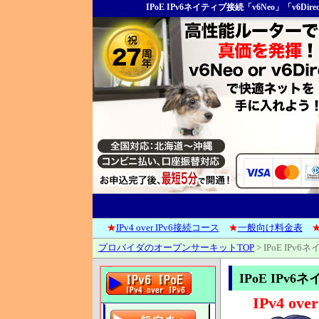
IPoE IPv6ネイティブ接続「v6Neo」「v6
★
IPv4 over IPv6接続コース
★
一般向け料金表
プロバイダのオープンサーキットTOP
>
IPoE IP
IPoE IPv
IPv4 o