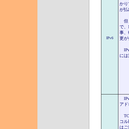
かり
が払
但し
で、
事、
IPv6
更が
IP
には
IP
アド
TC
コル
はご