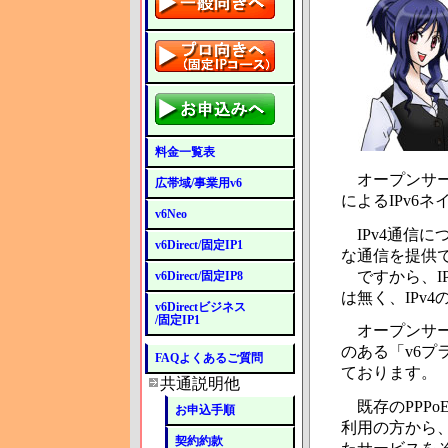
料金一覧表
オープンサーキ
広帯域/事業用v6
によるIPv6
v6Neo
IPv4通信につい
v6Direct/固定IP1
な通信を提供
ですから、I
v6Direct/固定IP8
は無く、IPv
v6Directビジネス
/固定IP1
オープンサーキッ
のある「v6プ
FAQよくあるご質問
ております。
共通説明他
既存のPPP
お申込手順
利用の方から
契約約款