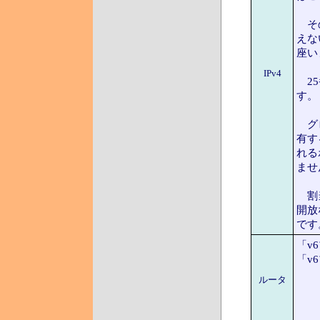
その
えな
座い
IPv4
25
す。
グロ
有す
れる
ませ
割当
開放
です
「v
「v
ルータ