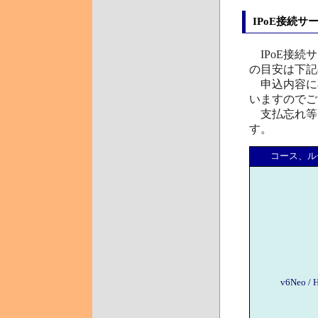
IPoE接続
IPoE接続
の目安は下記
申込内容に
いますのでご
支払忘れ等
す。
コース、ル
v6Neo /