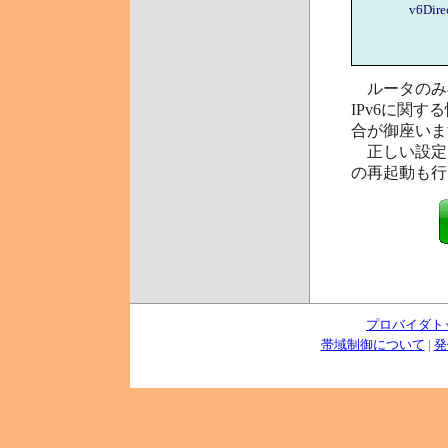
v6Dire
ルータのみ再
IPv6に関す
合が御座いま
正しい設定
の再起動も行
プロバイダト
帯域制御について
|
発