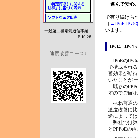
「選んで安心
「特定商取引に関する
法律」に基づく表示
で有り続けら
ソフトウェア販売
（
→IPoE 
います。
一般第二種電気通信事業
F-10-281
IPoE、IPv
速度改善コース↓
IPoEのIPv
で構成される、
善効果が期待
いたことが 
既存のPPP
すのでご確認
概ね普通のネ
速度改善に比
途によっては
弊社では弊社
とPPPoE