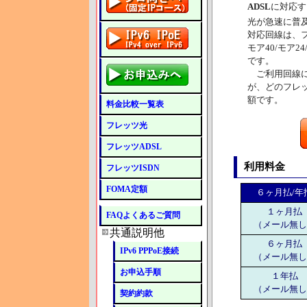
ADSL
に対応す
光が急速に普
対応回線は、フレ
モア40/モア2
です。
ご利用回線に
が、どのフレッ
額です。
料金比較一覧表
フレッツ光
フレッツADSL
利用料金
フレッツISDN
FOMA定額
６ヶ月払/年
１ヶ月払
FAQよくあるご質問
（メール無し
共通説明他
６ヶ月払
IPv6 PPPoE接続
（メール無し
お申込手順
１年払
（メール無し
契約約款