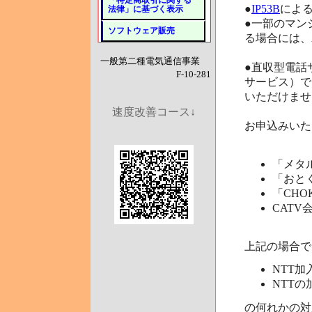
「特定商取引に関する
●
IP53B
によ
法律」に基づく表示
●一部のマン
ソフトウェア販売
る場合には、
一般第二種電気通信事業
●直収型電話
F-10-281
サービス）で
いただけませ
速度改善コース↓
お申込みいた
「メタ
「おと
「CHO
CATV
上記の場合で
NTT
NTT
の何れかの対