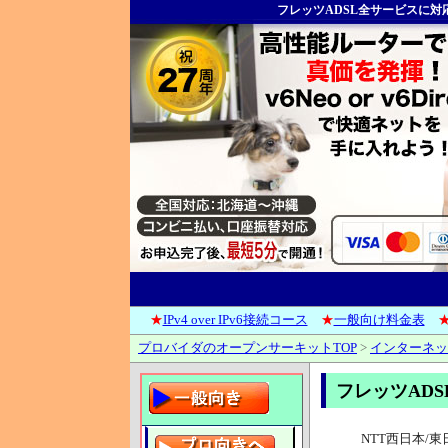
フレッツADSL全サービスに
★
IPv4 over IPv6接続コース
★
一般向け料金表
プロバイダのオープンサーキットTOP
>
インターネッ
フレッツAD
NTT西日本/