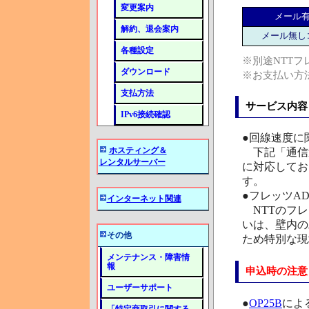
変更案内
メール
解約、退会案内
メール無し
各種設定
※別途NTTフ
ダウンロード
※お支払い方
支払方法
サービス内容
IPv6接続確認
●回線速度に
ホスティング＆
下記「通信速度
レンタルサーバー
に対応してお
す。
●フレッツA
インターネット関連
NTTのフレ
いは、壁内の
その他
ため特別な現
メンテナンス・障害情
報
申込時の注意
ユーザーサポート
●
OP25B
によ