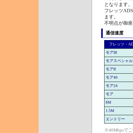
となります。
フレッツAD
ます。
不明点が御座
通信速度
フレッツ・AD
モアIII
モアスペシャル
モアII
モア40
モア24
モア
8M
1.5M
エントリー
※40Mbps