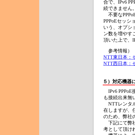
合で、IPv6
続できません
不要なPPP
PPPoEセッ
いう、オプショ
ン数を増やす
頂いた上で、IP
参考情報）
NTT東日本：
NTT西日本：
５）対応機器
IPv6 PPP
も接続出来無
NTTレンタル
在しますが、
のため、弊社の
下記にて弊社
考として頂け