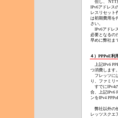
但し、 NT
IPv6アドレ
レスリセット
は初期費用を
さい。
IPv6アド
必要となるの
早めに弊社ま
４）PPPoE
上記IPv6 P
つ消費します
フレッツには
り、ファミリ
すでにIPv4
合、上記IPv6
ンをIPv4 PPP
弊社以外の他の
レッツスクエア