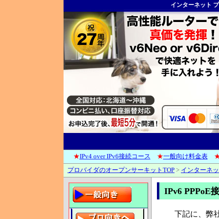
インターネット 
★
IPv4 over IPv6接続コース
★
一般向け料金表
プロバイダのオープンサーキットTOP
>
インターネッ
IPv6 PPPo
下記に、弊社で提