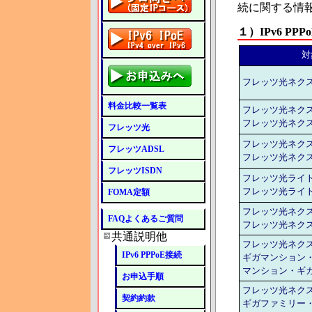
続に関する情
１）IPv6 P
対
フレッツ光ネク
料金比較一覧表
フレッツ光ネク
フレッツ光ネク
フレッツ光
フレッツ光ネク
フレッツADSL
フレッツ光ネク
フレッツISDN
フレッツ光ライ
フレッツ光ライ
FOMA定額
フレッツ光ネクス
FAQよくあるご質問
フレッツ光ネクス
共通説明他
フレッツ光ネク
IPv6 PPPoE接続
ギガマンション
マンション・ギ
お申込手順
フレッツ光ネク
契約約款
ギガファミリー