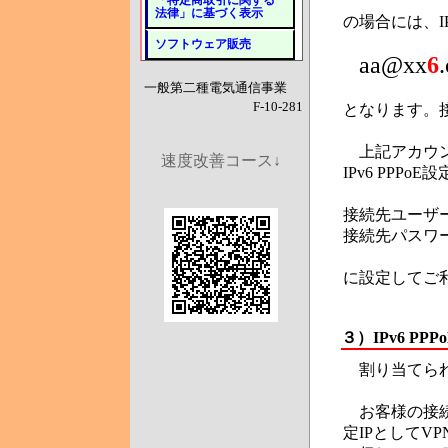
「特定商取引に関する
法律」に基づく表示
の場合には、I
ソフトウェア販売
aa@xx
6
一般第二種電気通信事業
F-10-281
となります。接
上記アカウント
速度改善コース↓
IPv6 PPPoE
接続先ユーザー
接続先パスワ
に設定してご
３）
IPv6 P
割り当てられる
お客様の接続
定IPとしてV