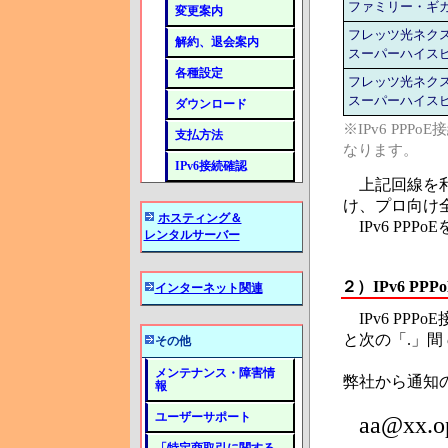
ファミリー・ギ
変更案内
フレッツ光ネク
解約、退会案内
スーパーハイス
各種設定
フレッツ光ネク
スーパーハイス
ダウンロード
※IPv6 PP
支払方法
なります。
IPv6接続確認
上記回線を利
け、プロ向け
ホスティング＆
IPv6 PP
レンタルサーバー
２）
IPv6 P
インターネット関連
IPv6 PP
と次の「.」間
その他
メンテナンス・障害情
弊社から通知の
報
ユーザーサポート
aa@xx.op