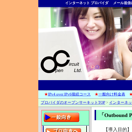
インターネット プロバイダ
メール送信
★
IPv4 over IPv6接続コース
★
一般向け料金表
プロバイダのオープンサーキットTOP
>
インターネッ
「Outbound 
【導入目的】