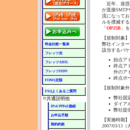
近年、迷惑
が直接SMT
流になってお
ルを撲滅するため、
「
OP25B
」を
【規制対象】
弊社インター
料金比較一覧表
該当するパケ
フレッツ光
始点ア
フレッツADSL
終点ア
フレッツISDN
外のア
終点ポー
FOMA定額
【規制対象外
FAQよくあるご質問
弊社固
共通説明他
ダイア
IPv6 PPPoE接続
弊社提
お申込手順
【実施時期】
契約約款
2007/03/1