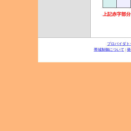
上記赤字部分
プロバイダト
帯域制御について
|
発