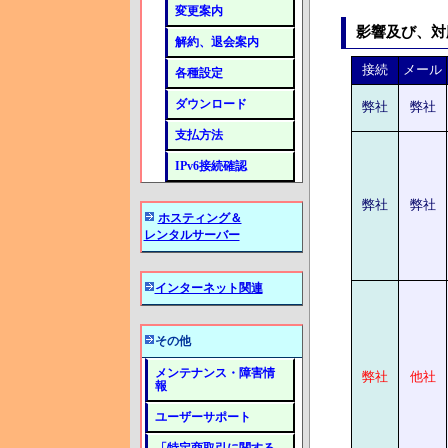
変更案内
影響及び、対
解約、退会案内
接続
メール
各種設定
ダウンロード
弊社
弊社
支払方法
IPv6接続確認
弊社
弊社
ホスティング＆
レンタルサーバー
インターネット関連
その他
メンテナンス・障害情
弊社
他社
報
ユーザーサポート