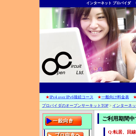
インターネット プロバイダ
★
IPv4 over IPv6接続コース
★
一般向け料金表
プロバイダのオープンサーキットTOP
>
インターネッ
ご利用期間中
Q:転居、回