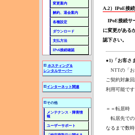
変更案内
A.2）IPoE
解約、退会案内
IPoE接続サ
各種設定
に変更がある
ダウンロード
認下さい。
支払方法
IPv6接続確認
●1)「お客
ホスティング＆
NTTの「お
レンタルサーバー
ご契約対象回
インターネット関連
利用可能です
その他
＝＝転居時
メンテナンス・障害情
報
転居先でのN
ユーザーサポート
なるまで数時