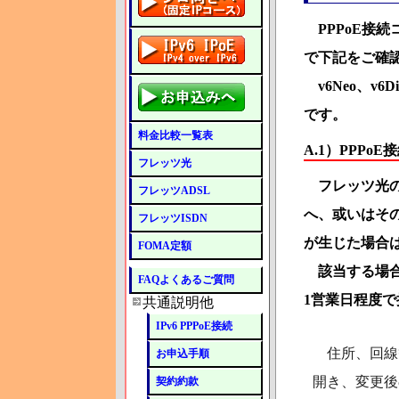
PPPoE接続
で下記をご確
v6Neo、v6
です。
料金比較一覧表
A.1）PPPo
フレッツ光
フレッツ光の
フレッツADSL
へ、或いはそ
フレッツISDN
が生じた場合
FOMA定額
該当する場合
FAQよくあるご質問
1営業日程度
共通説明他
IPv6 PPPoE接続
住所、回線
お申込手順
開き、変更後
契約約款