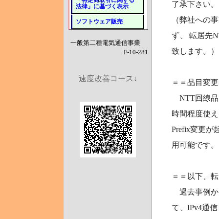
「特定商取引に関する
了承下さい。
法律」に基づく表示
（弊社への事
ソフトウェア販売
ず、 転居先
一般第二種電気通信事業
致します。）
F-10-281
速度改善コース↓
＝＝品目変更
NTT回線品
時間程度使え
Prefix
用可能です。
＝＝以下、転
過去事例から
て、IPv4通