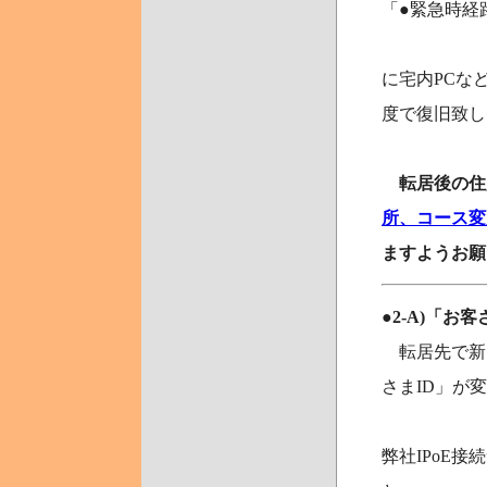
「●緊急時経
に宅内PCなど
度で復旧致し
転居後の住
所、コース変
ますようお願
●2-A)「
転居先で新
さまID」が
弊社IPoE