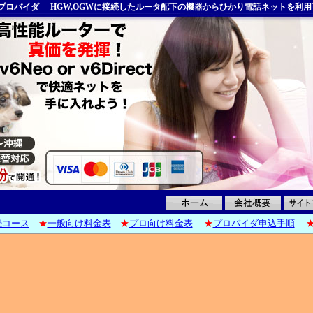
プロバイダ
HGW,OGWに接続したルータ配下の機器からひかり電話ネットを利
6接続コース
★
一般向け料金表
★
プロ向け料金表
★
プロバイダ申込手順