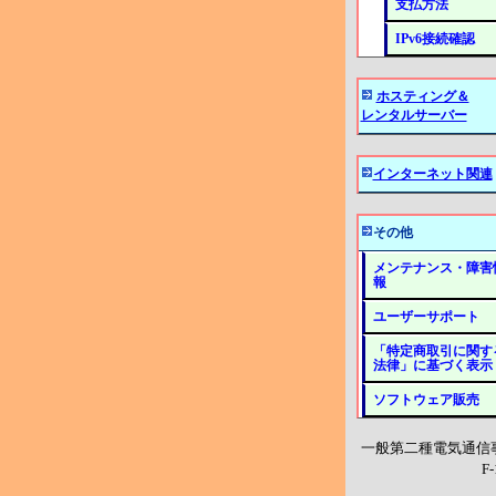
支払方法
IPv6接続確認
ホスティング＆
レンタルサーバー
インターネット関連
その他
メンテナンス・障害
報
ユーザーサポート
「特定商取引に関す
法律」に基づく表示
ソフトウェア販売
一般第二種電気通信
F-