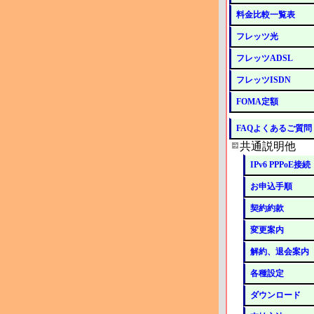
料金比較一覧表
フレッツ光
フレッツADSL
フレッツISDN
FOMA定額
FAQよくあるご質問
共通説明他
IPv6 PPPoE接続
お申込手順
契約約款
変更案内
解約、退会案内
各種設定
ダウンロード