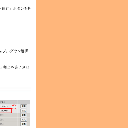
正保存」ボタンを押
。
」をプルダウン選択
T」割当を完了させ