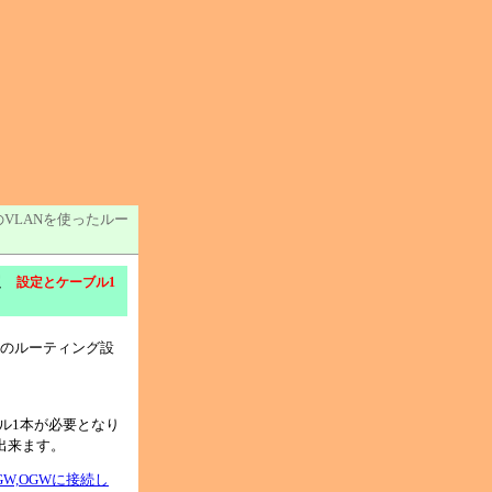
XのVLANを使ったルー
設定
設定とケーブル1
へのルーティング設
ブル1本が必要となり
に出来ます。
GW,OGWに接続し