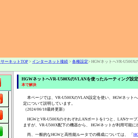
サーキットTOP
>
インターネット接続
>
各種設定
>
HGWネットへVR-U500
HGWネットへVR-U500XのVLANを使ったルーティング
本で解決
本ページでは、VR-U500XのVLAN設定を使い、HGWネット
定について説明しています。
（2024/06/18最終更新）
HGWとVR-U500XのそれぞれLANポートを1つと、LANケー
ますが、VR-U500X配下の機器から、 HGWネットが利用可能
尚、一般的なHGWと高性能ルータでの構成については、 「
H