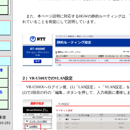
また、本ページ説明に対応するHGWの静的ルーティングは、
れていることを前提にして説明しています。
情
２）VR-U500XでのVLAN設定
VR-U500Xへログイン後、(1)「LAN設定」＞「VLAN設定
る
(2)で2段目の行の「編集」ボタンを押して、入力画面に遷移し
事業
10-281