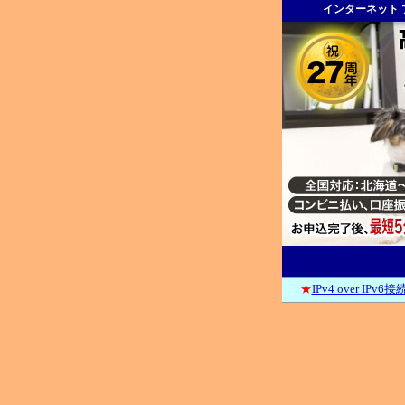
インターネット 
★
IPv4 over IPv