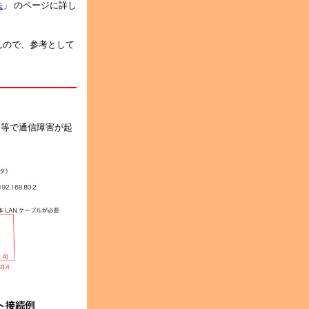
法
」 のページに詳し
んので、参考として
6等で通信障害が起