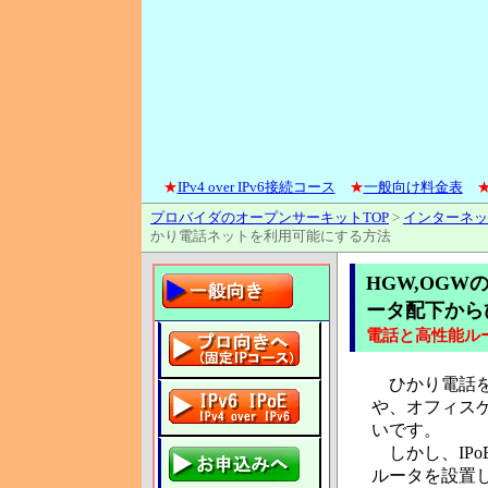
★
IPv4 over IPv6接続コース
★
一般向け料金表
プロバイダのオープンサーキットTOP
>
インターネッ
かり電話ネットを利用可能にする方法
HGW,OG
ータ配下か
電話と高性能ル
ひかり電話を
や、オフィス
いです。
しかし、IP
ルータを設置