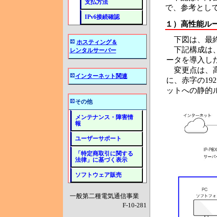
支払方法
で、参考とし
IPv6接続確認
１）高性能ル
下図は、最終
ホスティング＆
下記構成は、
レンタルサーバー
ータを導入し
変更点は、高
インターネット関連
に、赤字の192
ットへの静的
その他
メンテナンス・障害情
報
ユーザーサポート
「特定商取引に関する
法律」に基づく表示
ソフトウェア販売
一般第二種電気通信事業
F-10-281