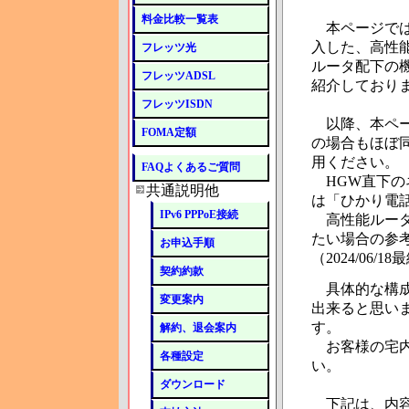
料金比較一覧表
本ページでは
入した、高性
フレッツ光
ルータ配下の
フレッツADSL
紹介しており
フレッツISDN
以降、本ペー
FOMA定額
の場合もほぼ
用ください。
FAQよくあるご質問
HGW直下のネッ
共通説明他
は「ひかり電
IPv6 PPPoE接続
高性能ルータ
たい場合の参
お申込手順
（2024/06/1
契約約款
具体的な構成
変更案内
出来ると思い
す。
解約、退会案内
お客様の宅内
各種設定
い。
ダウンロード
下記は、内容