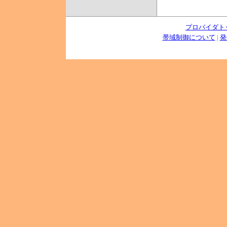
プロバイダト
帯域制御について
|
発