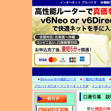
インターネット プロバイダ
各種銀
★
IPv4 over IPv6接続コース
★
一般向け料金表
プロバイダのオープンサーキットTOP
>
インターネッ
口座引落 
弊社
指定の年