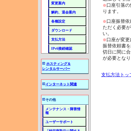
変更案内
口座引落の
※
ります。
解約、退会案内
口座振替依
各種設定
※
ただく必要が
ダウンロード
い。
口座が変更
支払方法
※
振替依頼書を
IPv6接続確認
切日に間に合
が必要となり
ホスティング＆
レンタルサーバー
支払方法トッ
インターネット関連
その他
メンテナンス・障害情
報
ユーザーサポート