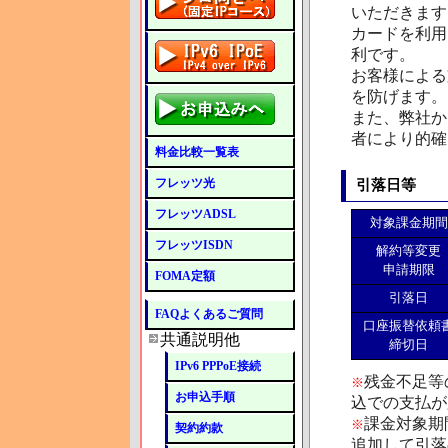
いただきます
カードを利用
利です。
お客様による
を防げます。
また、弊社か
者により的確
料金比較一覧表
フレッツ光
引落日等
フレッツADSL
対象課金期間
フレッツISDN
解約等変更
申請期限
FOMA定額
引落日
FAQよくあるご質問
口座振替依頼
共通説明他
締切日
IPv6 PPPoE接続
残金不足等
※
お申込手順
込での支払が
課金対象期
※
契約約款
追加して引落