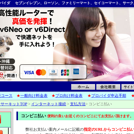
ロバイダ
セブンイレブン、ローソン、ファミリーマート、セイコーマート、サーク
6接続コース
★
一般向け料金表
★
プロ向け料金表
★
プロバイダ申込手順
サーキットTOP
>
インターネット接続
>
支払方法
>
コンビニ払い
コンビニ払い
便利の良いお近くのコンビニにてお支払い頂けます。
弊社お支払い案内メールに記載の
指定のURLからコンビニ払