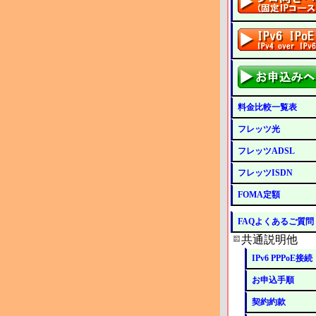
料金比較一覧表
フレッツ光
フレッツADSL
フレッツISDN
FOMA定額
FAQよくあるご質問
共通説明他
IPv6 PPPoE接続
お申込手順
契約約款