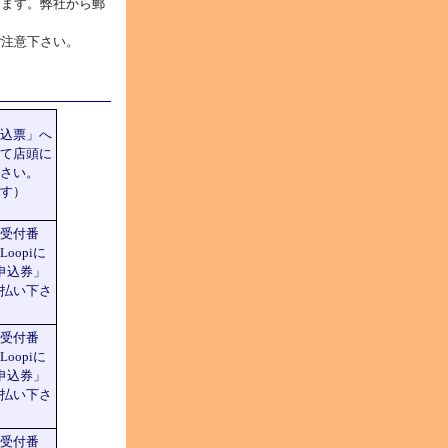
けます。弊社から郵
ご注意下さい。
込票」へ
て店頭に
さい。
す）
受付番
oopiに
「申込券」
払い下さ
受付番
oopiに
「申込券」
払い下さ
受付番