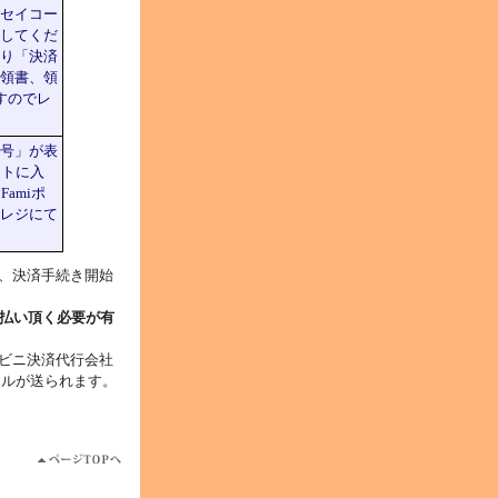
セイコー
してくだ
り「決済
領書、領
すのでレ
号」が表
ートに入
amiポ
レジにて
、決済手続き開始
支払い頂く必要が有
ビニ決済代行会社
ールが送られます。