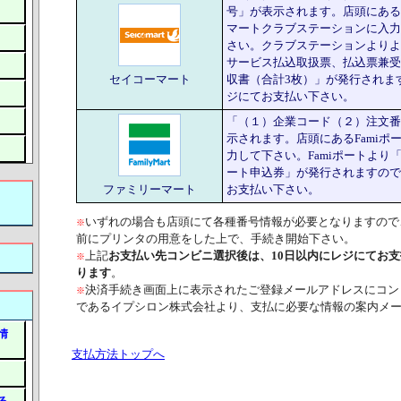
号」が表示されます。店頭にある
マートクラブステーションに入力
さい。クラブステーションよりよ
サービス払込取扱票、払込票兼受
セイコーマート
収書（合計3枚）」が発行されま
ジにてお支払い下さい。
「（１）企業コード（２）注文番
示されます。店頭にあるFamiポ
力して下さい。Famiポートより「F
ート申込券」が発行されますので
ファミリーマート
お支払い下さい。
いずれの場合も店頭にて各種番号情報が必要となりますので
※
前にプリンタの用意をした上で、手続き開始下さい。
上記
お支払い先コンビニ選択後は、10日以内にレジにてお
※
ります
。
決済手続き画面上に表示されたご登録メールアドレスにコン
※
であるイプシロン株式会社より、支払に必要な情報の案内メ
情
支払方法トップへ