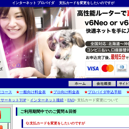
インターネット プロバイダ
支払カードを変更をしたいのですが
6接続コース
★
一般向け料金表
★
プロ向け料金表
★
プロバイダ申込手順
サーキットTOP
>
インターネット接続
>
FAQ
>
支払カード変更について
ご利用期間中でのご質問＆回答
Q:支払カードを変更をしたいのですが