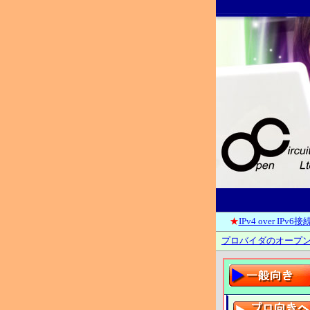
★
IPv4 over IPv
プロバイダのオープン