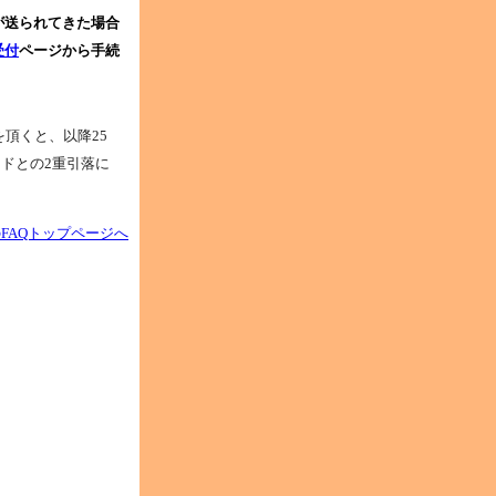
が送られてきた場合
受付
ページから手続
を頂くと、以降25
ドとの2重引落に
FAQトップページへ