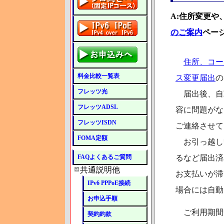
A:住所変更
のご案内
ペー
住所、コー
料金比較一覧表
ス変更届出
の
フレッツ光
届出後、自
フレッツADSL
容に問題がな
フレッツISDN
ご連絡させて
FOMA定額
お引っ越し
FAQよくあるご質問
るなど届出済
共通説明他
お支払いが滞
IPv6 PPPoE接続
場合には自動
お申込手順
ご利用期間
契約約款