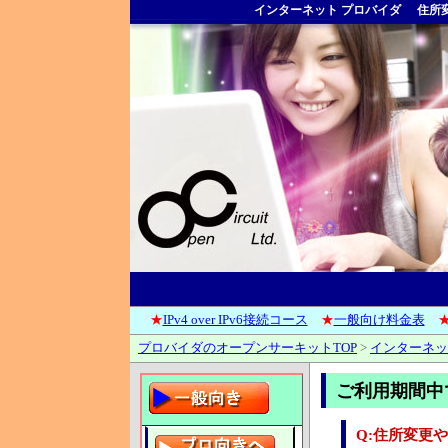
インターネット プロバイダ
住所
★
IPv4 over IPv6接続コース
★
一般向け料金表
プロバイダのオープンサーキットTOP
>
インターネッ
ご利用期間中
Q:住所変更