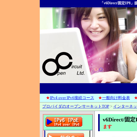
「v6Direct/固定
★
IPv4 over IPv6接続コース
★
一般向け料金表
プロバイダのオープンサーキットTOP
>
インターネッ
v6Direct/
ます