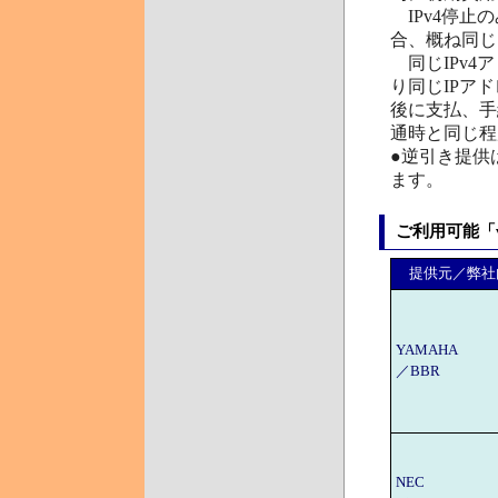
IPv4停止
合、概ね同じ
同じIPv4
り同じIPア
後に支払、手
通時と同じ程
●逆引き提供
ます。
ご利用可能「
提供元／弊社
YAMAHA
／BBR
NEC