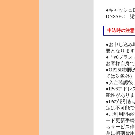
●キャッシュD
DNSSEC
申込時の注意
●お申し込み
要となります
●「v6プラス」
お客様自身で
●OP25B制
ては対象外）
●入金確認後
●IPv6ア
能性がありま
●IPの逆引
定は不可能で
●ご利用開始
ード更新手続
らサービス停
為に初期費用