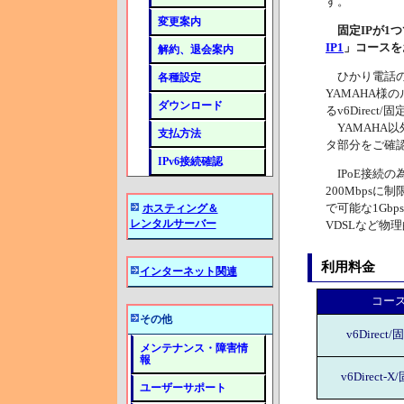
す。
変更案内
固定IPが1
IP1
」コースを
解約、退会案内
ひかり電話の有
各種設定
YAMAHA様
ダウンロード
るv6Direct
YAMAHA
支払方法
タ部分をご確
IPv6接続確認
IPoE接続の
200Mbps
で可能な1Gb
ホスティング＆
レンタルサーバー
VDSLなど物
利用料金
インターネット関連
コー
その他
v6Direct/
メンテナンス・障害情
報
v6Direct-X
ユーザーサポート