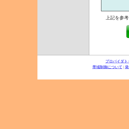
上記を参考
プロバイダト
帯域制御について
|
発