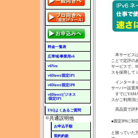
料金一覧表
本サービスは
広帯域/事業用v6
ことで定評のあ
v6Neo
サービスで、I
スを採用して 
v6Direct/固定IP1
インターネッ
v6Direct/固定IP8
サーバー設置
すでにYAMAH
v6Directビジネス
/固定IP1
スがご利用頂
高品質で評判
FAQよくあるご質問
共通説明他
●固定IP8に
お申込手順
と困っていた方な
契約約款