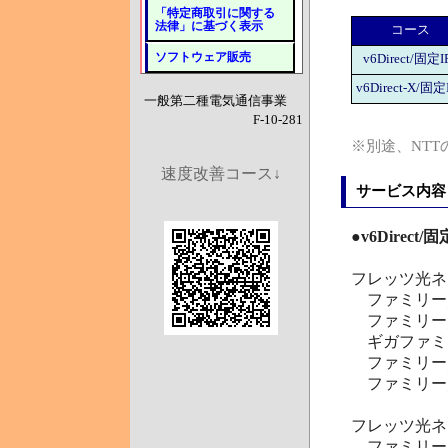
「特定商取引に関する
法律」に基づく表示
コース
ソフトウェア販売
v6Direct/固定I
v6Direct-X/固定
一般第二種電気通信事業
F-10-281
※別途、NT
速度改善コース↓
サービス内容
●
v6Direct
フレッツ光ネ
ファミリー
ファミリー
ギガファミ
ファミリー
ファミリー／
フレッツ光ネ
ファミリー