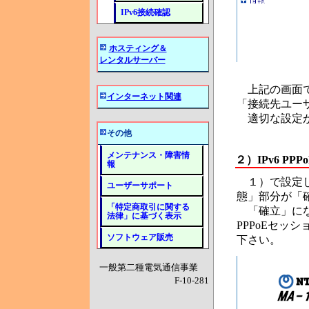
IPv6接続確認
ホスティング＆
レンタルサーバー
上記の画面
インターネット関連
「接続先ユー
適切な設定が
その他
メンテナンス・障害情
２）IPv6 P
報
１）で設定し
ユーザーサポート
態」部分が「
「特定商取引に関する
「確立」にな
法律」に基づく表示
PPPoEセッ
ソフトウェア販売
下さい。
一般第二種電気通信事業
F-10-281