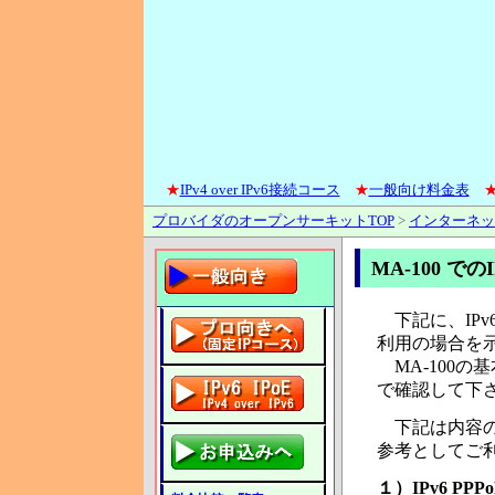
★
IPv4 over IPv6接続コース
★
一般向け料金表
プロバイダのオープンサーキットTOP
>
インターネッ
MA-100 での
下記に、IPv6
利用の場合を
MA-100の
で確認して下
下記は内容の
参考としてご
１）
IPv6 P