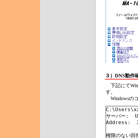
３）DNS動作
下記にてWin
す。
Windows
C:\Users\x
サーバー:  Un
Address: 
権限のない回答