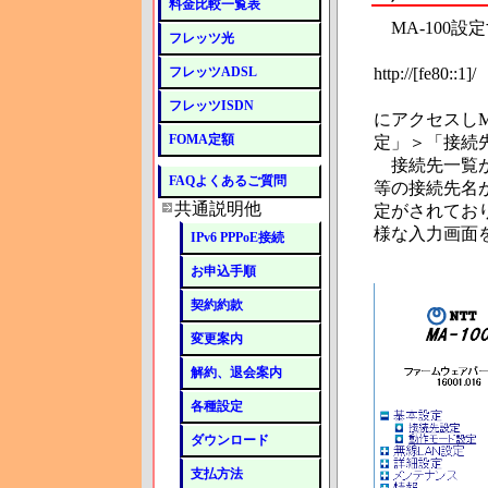
料金比較一覧表
MA-100設
フレッツ光
フレッツADSL
http://[fe80::1]/
フレッツISDN
にアクセスしM
FOMA定額
定」＞「接続
接続先一覧が
FAQよくあるご質問
等の接続先名
共通説明他
定がされてお
様な入力画面
IPv6 PPPoE接続
お申込手順
契約約款
変更案内
解約、退会案内
各種設定
ダウンロード
支払方法