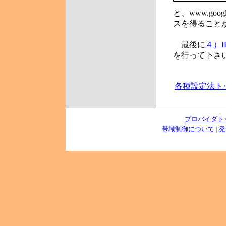
と、www.goo
スを得ることが
最後に
４）I
を行って下さ
各種設定法ト
プロバイダト
帯域制御について
|
発