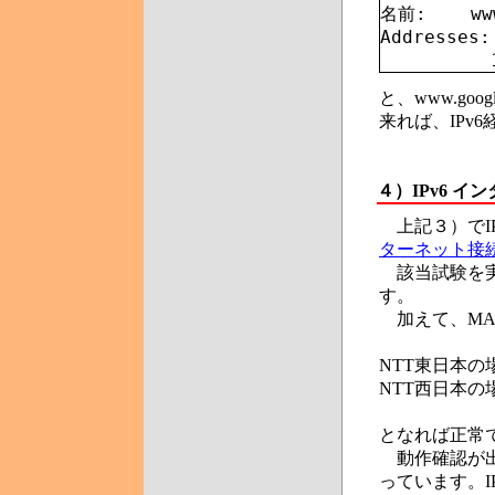
名前:    www
Addresses:
と、www.goo
来れば、IPv
４）
IPv6 
上記３）でI
ターネット接
該当試験を実
す。
加えて、MA-
NTT東日本の
NTT西日本の
となれば正常
動作確認が出
っています。I