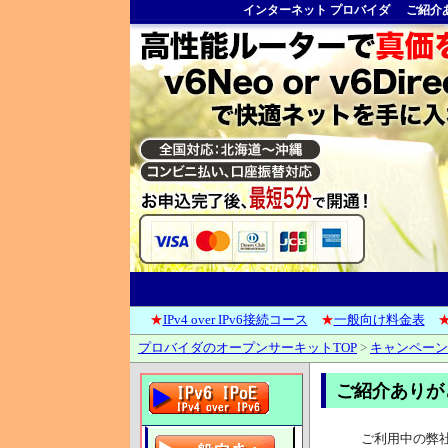
インターネット プロバイダ
ご紹介
★
IPv4 over IPv6接続コース
★
一般向け料金表
プロバイダのオープンサーキットTOP
>
キャンペーン
ご紹介ありが
ご利用中の弊社I