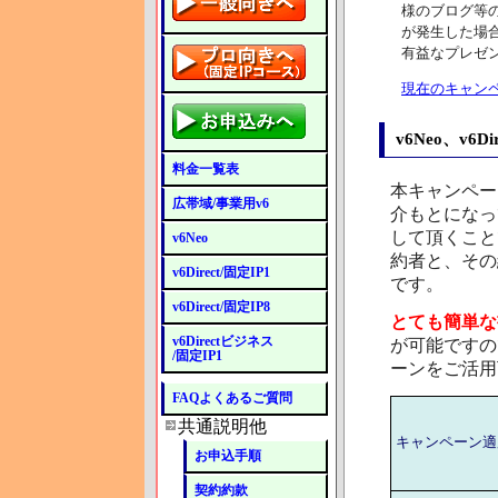
様のブログ等
が発生した場
有益なプレゼ
現在のキャン
v6Neo、v6
料金一覧表
本キャンペーン
広帯域/事業用v6
介もとになっ
して頂くこと
v6Neo
約者と、その
v6Direct/固定IP1
です。
v6Direct/固定IP8
とても簡単な
v6Directビジネス
が可能ですの
/固定IP1
ーンをご活用
FAQよくあるご質問
共通説明他
キャンペーン適
お申込手順
契約約款