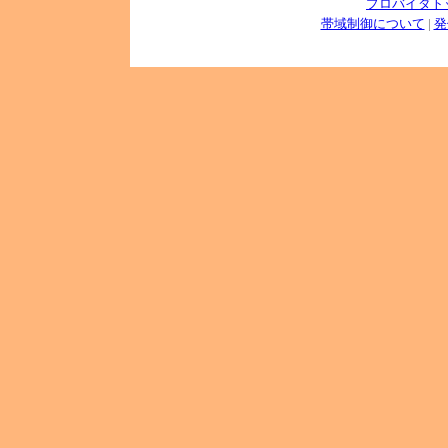
プロバイダト
帯域制御について
|
発