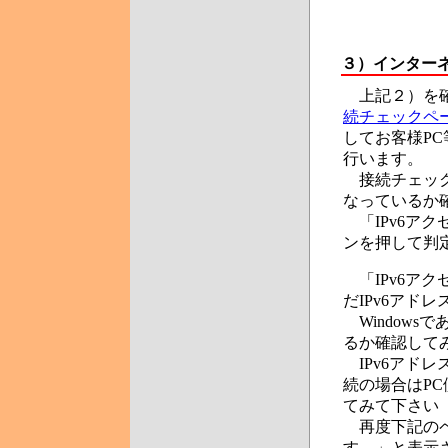
３）
インター
上記２）を確
続チェックペ
してお客様P
行います。
接続チェック
なっているか
「IPv6ア
ンを押して判
「IPv6ア
だIPv6アド
Windowsであ
るか確認して
IPv6アドレス
続の場合はPC
てみて下さい（
再度下記のペ