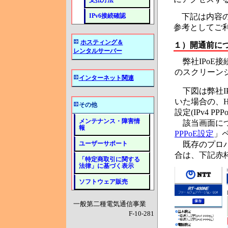
支払方法
下記は内容の
IPv6接続確認
参考としてご
ホスティング＆
１）
開通前に
レンタルサーバー
弊社IPoE
のスクリーン
インターネット関連
下図は弊社IP
いた場合の、
その他
設定(IPv4 P
メンテナンス・障害情
該当画面につ
報
PPPoE設定
」
既存のプロバ
ユーザーサポート
合は、下記赤
「特定商取引に関する
法律」に基づく表示
ソフトウェア販売
一般第二種電気通信事業
F-10-281