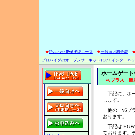
★
IPv4 over IPv6接続コース
★
一般向け料金表
プロバイダのオープンサーキットTOP
>
インターネッ
ホームゲートウ
「v6プラス」簡
下記に、ホーム
します。
他の「v6プ
おります。
下記は HG
ております。