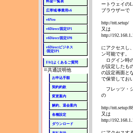
料金一覧表
ートウェイのLA
ブラウザーで
広帯域/事業用v6
v6Neo
http://ntt.setup/
又は
v6Direct/固定IP1
http://192.168.1.
v6Direct/固定IP8
v6Directビジネス
にアクセスし、
/固定IP1
ン可能です。
ログイン時の
FAQよくあるご質問
が設定したも
共通説明他
の設定画面と
お申込手順
で保管してお
契約約款
フレッツ・ジ
の
変更案内
解約、退会案内
http://ntt.setup:8
又は
各種設定
http://192.168.1.
ダウンロード
にアクセスす