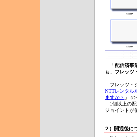
「配信済事
も、フレッツ
フレッツ・ジ
NTTレンタルル
ますか？
」 
1個以上の配
ジョイントが
２）
開通後に