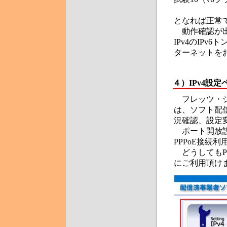
となれば正常
動作確認が出来
IPv4のIP
ターネットを
４）
IPv4設
フレッツ・ジ
は、ソフト配信
況確認、設定
ポート開放設
PPPoE接続
どうしてもP
にご利用頂け