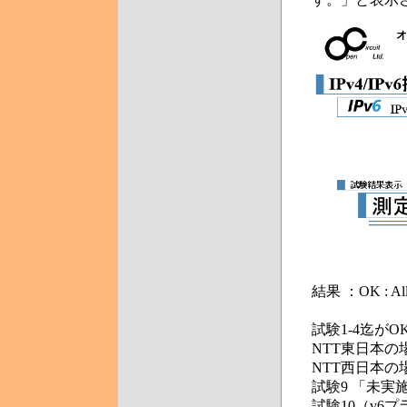
す。」と表示
結果 ：OK : Al
試験1-4迄がO
NTT東日本の
NTT西日本の
試験9 「未実
試験10（v6