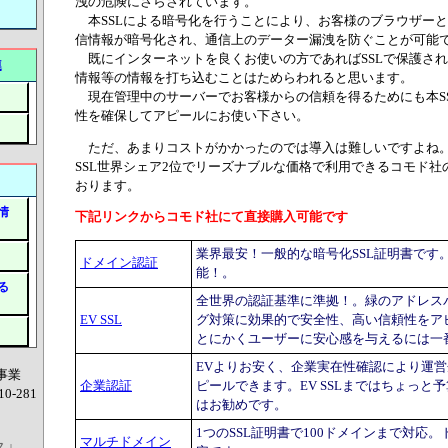
洩の危険にさらされています。
本SSLによる暗号化を行うことにより、お客様のブラウザー
信情報が暗号化され、通信上のデーター漏洩を防ぐことが可能
既にインターネットを良くお使いの方であればSSLで保護さ
連
情報等の情報を打ち込むことはためらわれると思います。
現在管理中のサーバーでお客様からの信頼を得るためにも本S
性を確保してアピールにお使い下さい。
ただ、あまりコストがかかったのでは導入は難しいですよね
SSL世界シェア2位でリーズナブルな価格で利用できるコモド社の
おります。
情
下記リンクからコモド社にて直接購入可能です
業界最安！一般的な暗号化SSL証明書です
ドメイン認証
能！。
る
全世界の認証基準に準拠！。緑のアドレス
EV SSL
グ対策に効果的で安全性、高い信頼性をア
とにかくユーザーに安心感を与えるには一
EVよりお安く、企業実在性確認により運
事業
企業認証
ピールできます。EV SSLまではちょっと
10-281
はお勧めです。
1つのSSL証明書で100ドメインまで対応
マルチドメイン
↓