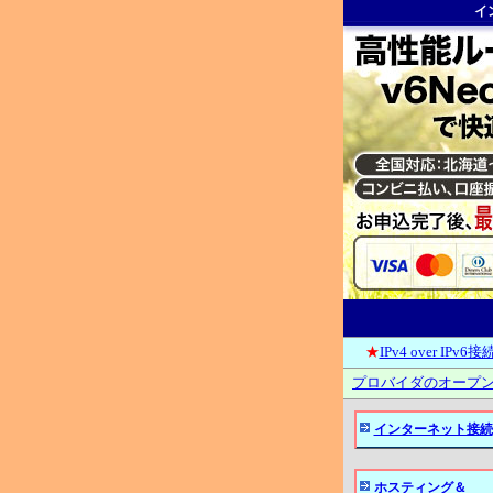
イ
★
IPv4 over IPv
プロバイダのオープン
インターネット接続
ホスティング＆