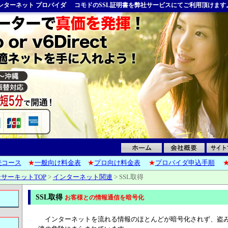
ンターネット プロバイダ
コモドのSSL証明書を弊社サービスにてご利用頂けます
6接続コース
★
一般向け料金表
★
プロ向け料金表
★
プロバイダ申込手順
サーキットTOP
>
インターネット関連
>
SSL取得
SSL取得
お客様との情報通信を暗号化
インターネットを流れる情報のほとんどが暗号化されず、盗