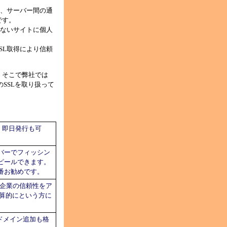
と、サーバー間の通
です。
れないサイトに個人
SL取得により信頼
。そこで弊社では
SSLを取り扱って
。即日発行も可
バーでフィッシン
ピールできます。
番お勧めです。
営企業の信頼性をア
予算的にという方に
。ドメイン追加も格