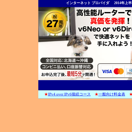
インターネット プロバイダ
2014年
★
IPv4 over IPv6接続コース
★
一般向け料金表