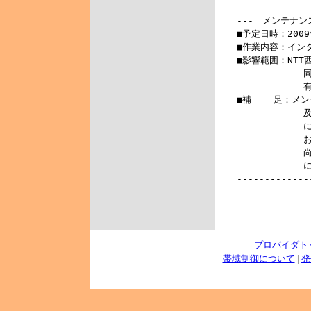
プロバイダト
帯域制御について
|
発