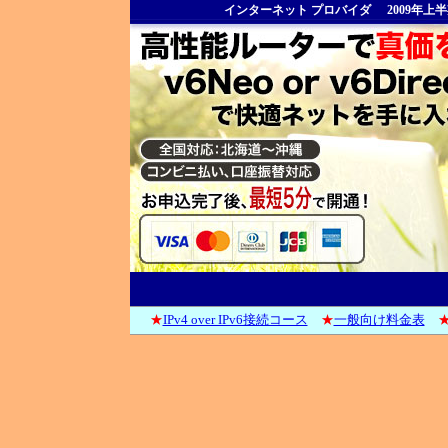
インターネット プロバイダ
2009年
★
IPv4 over IPv6接続コース
★
一般向け料金表