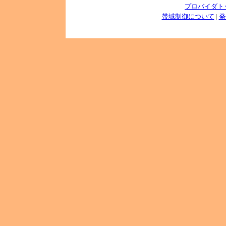
プロバイダト
帯域制御について
|
発