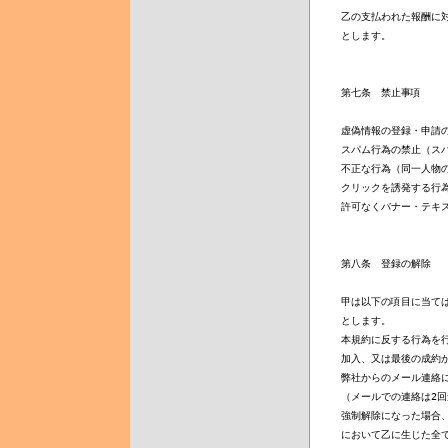
乙の支払われた報酬に対
とします。

第七条　禁止事項

虚偽情報の登録・申請の
スパム行為の禁止（スパ
不正な行為（同一人物の
クリックを誘発する行為
許可なくバナー・テキス
第八条　登録の解除

甲は以下の項目に当ては
とします。

本規約に反する行為を行
加入、又は最後の成約か
弊社からのメール連絡に
（メールでの連絡は2回
強制解除になった場合、
において乙に生じた全て