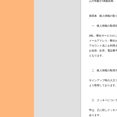
乙の年齢が18歳未満。

第四条　個人情報の取り
　一　個人情報の取得項
URL：弊社サービスの
メールアドレス：弊社か
アカウント名にも利用さ
お名前、住所、電話番号
となります。

　二　個人情報の取得方
サインアップ時の入力フ
より取得しております。
　三　クッキーについて
甲は、乙に対しクッキー
あります。
