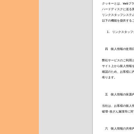
クッキーとは、Webブ
ハードディスクに送る英
リンクスタッフシステム
以下の機能を提供するこ
　 1. リンクスタッ
　四　個人情報の使用目
弊社サービスのご利用と
サイト上から個人情報を
確認のため、お客様に内
有ります。

　五　個人情報の保護内
当社は、お客様の個人情
破壊･改ざん漏洩等に対
　六　個人情報の共有内