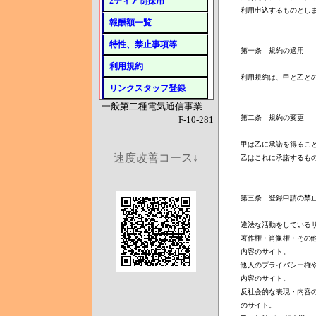
2ティア制採用
利用申込するものとしま
報酬額一覧
特性、禁止事項等
第一条　規約の適用

利用規約
利用規約は、甲と乙との
リンクスタッフ登録
一般第二種電気通信事業
第二条　規約の変更

F-10-281
甲は乙に承諾を得ること
速度改善コース↓
乙はこれに承諾するもの
第三条　登録申請の禁止
違法な活動をしているサ
著作権・肖像権・その他
内容のサイト。

他人のプライバシー権や
内容のサイト。

反社会的な表現・内容の
のサイト。
