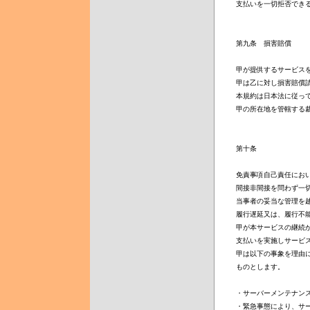
支払いを一切拒否できる
第九条　損害賠償

甲が提供するサービスを
甲は乙に対し損害賠償請
本規約は日本法に従って
甲の所在地を管轄する裁
第十条

免責事項自己責任におい
間接非間接を問わず一切
当事者の妥当な管理を越
履行遅延又は、履行不能
甲が本サービスの継続が
支払いを実施しサービス
甲は以下の事象を理由に
ものとします。

・サーバーメンテナンス
・緊急事態により、サー