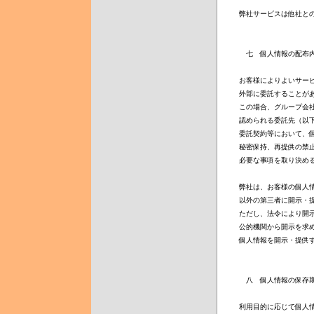
弊社サービスは他社との
　七　個人情報の配布内
お客様によりよいサービ
外部に委託することがあ
この場合、グループ会社
認められる委託先（以下
委託契約等において、個
秘密保持、再提供の禁止
必要な事項を取り決める
弊社は、お客様の個人情
以外の第三者に開示・提
ただし、法令により開示
公的機関から開示を求め
個人情報を開示・提供す
　八　個人情報の保存期
利用目的に応じて個人情