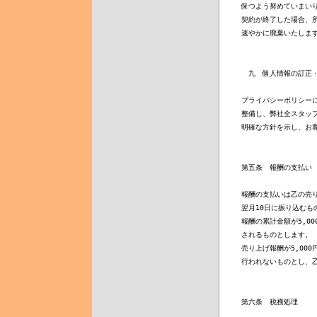
保つよう努めていまいり
契約が終了した場合、所
速やかに廃棄いたします
　九　個人情報の訂正・
プライバシーポリシーに
整備し、弊社全スタッフ
明確な方針を示し、お客
第五条　報酬の支払い

報酬の支払いは乙の売り
翌月10日に振り込むも
報酬の累計金額が5,0
されるものとします。

売り上げ報酬が5,00
行われないものとし、乙
第六条　税務処理
