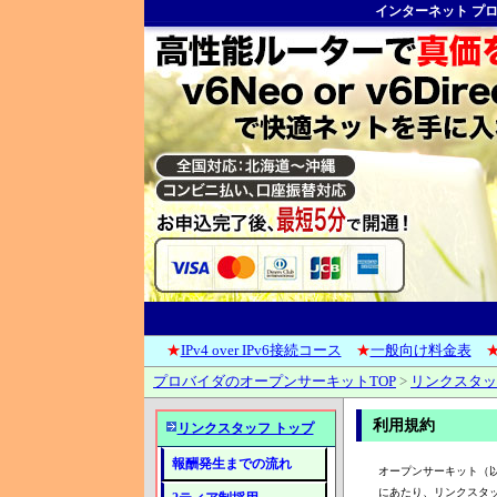
インターネット プ
★
IPv4 over IPv6接続コース
★
一般向け料金表
プロバイダのオープンサーキットTOP
>
リンクスタッフ
利用規約
リンクスタッフ トップ
報酬発生までの流れ
オープンサーキット（以
にあたり、リンクスタッ