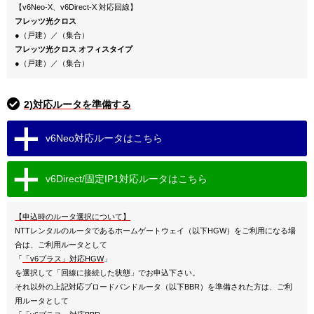
【v6Neo-X、v6Direct-X 対応回線】
フレッツ光クロス
●（戸建）／（集合）
フレッツ光クロス オフィスタイプ
●（戸建）／（集合）
2)対応ルータを準備する
v6Neo対応ルータはこちら
v6Direct/固定IP1対応ルータはこちら
【申込時のルータ選択について】
NTTレンタルのルータであるホームゲートウェイ（以下HGW）をご利用になる場
合は、ご利用ルータとして
「
「v6プラス」対応HGW
」
を選択して「回線に接続した状態」でお申込下さい。
それ以外の上記対応ブロードバンドルータ（以下BBR）を準備された方は、ご利
用ルータとして