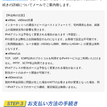
続きの詳細についてメールでご案内致します。
【申込時の注意】
★v6Neo、v6Direct共通
インターネットへの通信スピードはベストエフォートで、宅内環境も含め、経路
上の混雑状況等の影響を受けます。
IPv6アドレスは予告なく変更される場合があります（半固定）。
IPの逆引きは弊社上位回線指定のものになります。お客様で設定は不可能です。
ご利用開始後の、ルータ種別（HGWからBBR、BBRからHGWへ）の変更は有料
となります。
★v6Neoのみ
TCP、UDP、ICMP以外のプロトコルを利用するIPv4サービスはご利用いただけま
せん。PPTP、SCTP等は利用できません。
IPv4アドレスや割当ポートは予告なく変更される場合があります。
割当ポートのみポート開放が可能です。
★v6Directのみ
契約中料金回収に問題が生じた場合やNTTのお客さまIDが変更となった場合、同
一IPv4アドレスでのサービス継続、復旧保証は御座いません。