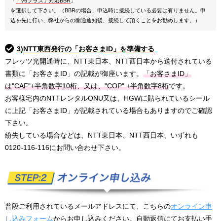
「
「v6プラス」対応BBR
」
を選択して下さい。（BBRの場合、申込時に接続している必要は有りません。申
込を先に行い、弊社からの開通通知後、接続して頂くことをお勧めします。）
3)NTT東西発行の「お客さまID」を準備する
フレッツ光開通時に、NTT東日本、NTT西日本から送付されている
書類に「お客さまID」の記載が御座います。
「お客さまID」
は"CAF"+半角数字10桁、又は、"COP" +半角数字8桁
です。
お客様宅内のNTTレンタルONU又は、HGWに貼られているシール
に上記「お客さまID」が記載されている場合もありますのでご確認
下さい。
紛失している場合などは、NTT東日本、NTT西日本、いずれも
0120-116-116にお問い合わせ下さい。
普段ご利用されているメールアドレスにて、こちらの
オンライン申
し込みフォーム
からお申し込みください。自動返信にてお支払い手