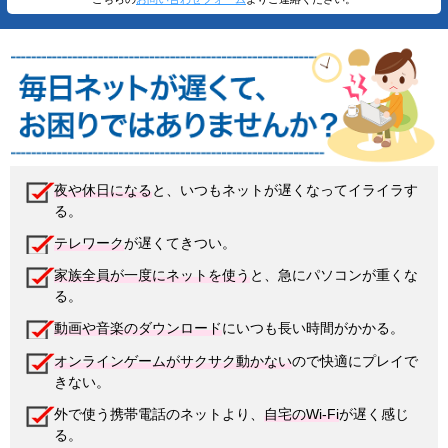
夜や休日になる
と、いつもネットが遅くなってイライラす
る。
テレワーク
が遅くてきつい。
家族全員が一度にネットを使う
と、急にパソコンが重くな
る。
動画や音楽のダウンロード
にいつも長い時間がかかる。
オンラインゲームがサクサク動かない
ので快適にプレイで
きない。
外で使う携帯電話のネットより、
自宅のWi-Fi
が遅く感じ
る。