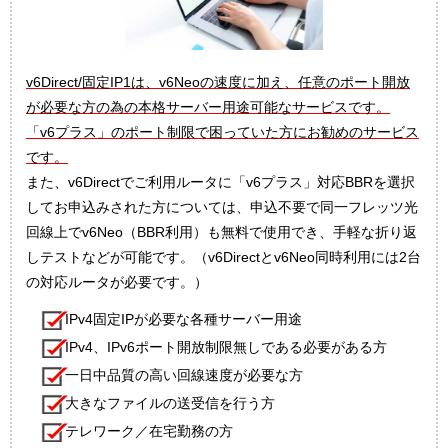
v6Direct/固定IP1は、v6Neoの速度に加え、任意のポート開放
が必要な方の為の本格サーバー用途可能なサービスです。
「v6プラス」のポート制限で困っていた方にお勧めのサービス
です。
また、v6Directでご利用ルータに「v6プラス」対応BBRを選択
してお申込みされた方については、申込不要で同一フレッツ光
回線上でv6Neo（BBR利用）も無料で使用でき、手軽な折り返
しテストなどが可能です。（v6Directとv6Neo同時利用には2台
の対応ルータが必要です。）
IPv4固定IPが必要な各種サーバー用途
IPv4、IPv6ポート開放制限無しである必要がある方
一日中品質の高い回線速度が必要な方
大きなファイルの送受信を行う方
テレワーク／在宅勤務の方